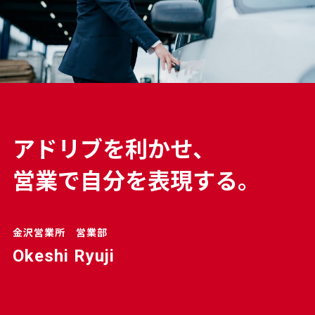
ア
ド
リ
ブ
を
利
か
せ
、
営
業
で
自
分
を
表
現
す
る
。
金沢営業所 営業部
Okeshi Ryuji