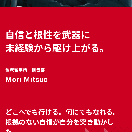
自
信
と
根
性
を
武
器
に
未
経
験
か
ら
駆
け
上
が
る
。
金沢営業所 梱包部
Mori Mitsuo
どこへでも行ける。何にでもなれる。
根拠のない自信が自分を突き動かし
た。