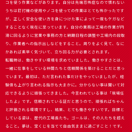
コを使う作業などがあります。自分は先端恐怖症なので慣れない
うちは釘打機の使用やノコを使っての作業はとても怖かったです
が、正しく安全な使い方を身につけた事によって一度もケガなど
することなく現在に至っています。自分の業務は工場の作業が円
滑に回るように営業や事務の方と納期日程の調整や工場内の段取
り、作業者への指示出しなどをすること。周りをよく見て、なに
かあれば素早く気づいて、立ち回る力が必要とされます。
転職時は、働きやすい環境を求めていました。働きやすさとは、
一緒に仕事をしている仲間たちと信頼関係を築けることだと思っ
ています。最初は、ただ言われた事だけをやっていましたが、経
験値も上がり言われる指示も大まかに。分からない事は聞いて対
応できるように頑張ってきました。今言われている事は「現場任
したよ」です。信頼されている証だと思うので、頑張ればちゃん
と評価される環境ですし、結果、とても働きやすいです。目標と
している姿は、歴代の工場長たち。ゴールは、その人たちを超え
ること。夢は、宝くじを当てて自由気ままに過ごすこと！です。