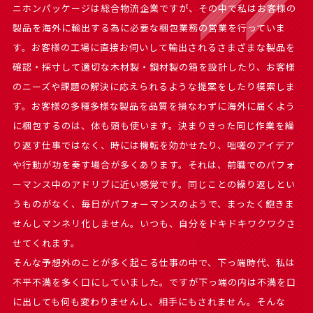
ニホンパッケージは総合物流企業ですが、その中で私はお客様の
製品を海外に輸出する為に必要な梱包業務の営業を行っていま
す。お客様の工場に直接お伺いして輸出されるさまざまな製品を
確認・採寸して適切な木材製・鋼材製の箱を設計したり、お客様
のニーズや課題の解決に応えられるような提案をしたり模索しま
す。お客様の多種多様な製品を品質を損なわずに海外に届くよう
に梱包するのは、体も頭も使います。決まりきった同じ作業を繰
り返す仕事ではなく、時には機転を効かせたり、咄嗟のアイデア
や行動が功を奏す場合が多くあります。それは、前職でのパフォ
ーマンス中のアドリブに近い感覚です。同じことの繰り返しとい
うものがなく、毎日がパフォーマンスのようで、まったく飽きま
せんしマンネリ化しません。いつも、自分をドキドキワクワクさ
せてくれます。
そんな予想外のことが多く起こる仕事の中で、下っ端時代、私は
不平不満を多く口にしていました。ですが下っ端の内は不満を口
に出しても何も変わりませんし、相手にもされません。そんな