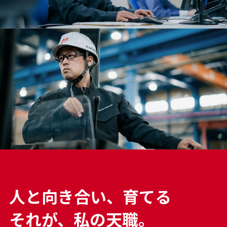
人
と
向
き
合
い
、
育
て
る
そ
れ
が
、
私
の
天
職
。