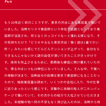
もう20年近く前のことですが、東京の渋谷にある美容室で働いて
いました。当時カリスマ美容師という存在が話題となっており美
容師が注目され、何となくカッコイイなーと憧れる様になり、そ
の気持ちだけで「どうせやるなら東京渋谷！働く店は1番でかい
所！」みたいな感じでどんどんテンションが上がって、自分なら
できるんじゃないかと謎の自信が湧いてきたことがきっかけで
す。技術を向上させるために、勤務後も練習に明け暮れていたの
で、帰るのはいつも23時位になっていました。そんな中、千葉へ
の移動が決まり、当時自分の目標は東京で美容師になることだっ
たので、結局美容室は辞めて、いくつかの会社に入り、今の仕事
に巡りあったという感じです。求職中に母親の知人が二ホンパッ
ケージで働いていて、その方からの紹介で入社させていただきま
した。未経験の地へ何の不安もなく飛び込んだのは、当時から持