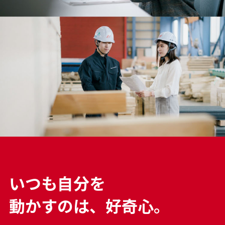
い
つ
も
自
分
を
動
か
す
の
は
、
好
奇
心
。